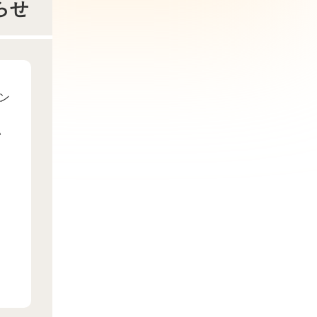
らせ
ン
い