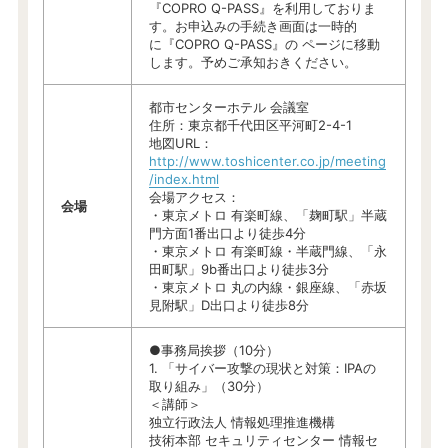
『COPRO Q-PASS』を利用しておりま
す。お申込みの手続き画面は一時的
に『COPRO Q-PASS』の ページに移動
します。予めご承知おきください。
都市センターホテル 会議室
住所：東京都千代田区平河町2-4-1
地図URL：
http://www.toshicenter.co.jp/meeting
/index.html
会場アクセス：
会場
・東京メトロ 有楽町線、「麹町駅」半蔵
門方面1番出口より徒歩4分
・東京メトロ 有楽町線・半蔵門線、「永
田町駅」9b番出口より徒歩3分
・東京メトロ 丸の内線・銀座線、「赤坂
見附駅」D出口より徒歩8分
●事務局挨拶（10分）
1. 「サイバー攻撃の現状と対策：IPAの
取り組み」（30分）
＜講師＞
独立行政法人 情報処理推進機構
技術本部 セキュリティセンター 情報セ