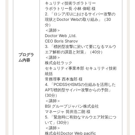
キュリティ技術ラボラトリー
ラボラトリー長 小林 偉昭 様
2. 「ロシア/EUにおけるサイバー攻撃の
現状とDoctor Webの取り組み」（30
分）
＜講師＞
Doctor Web ,Ltd.
CEO Boris Sharov
3. 「標的型攻撃に於いて要になるマルウ
エア解析の課題と対策」（40分）
プログラ
＜講師＞
ム内容
株式会社ラック
セキュリティ事業本部 セキュリティ技術
統括
常務理事 西本逸郎 様
4. 「PCIDSSやISMSの仕組みを活用した
APT/標的型サイバー攻撃からの予防」
(30分）
＜講師＞
BSI グループジャパン株式会社
マネージャ 筒井浩二朗 様
5. 「緊急時に有効なマルウエア対策につ
いて」(30分）
＜講師＞
株式会社Doctor Web pacific