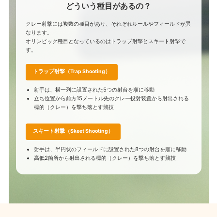
どういう種目があるの？
クレー射撃には複数の種目があり、それぞれルールやフィールドが異
なります。
オリンピック種目となっているのはトラップ射撃とスキート射撃で
す。
トラップ射撃（Trap Shooting）
射手は、横一列に設置された5つの射台を順に移動
立ち位置から前方15メートル先のクレー投射装置から射出される
標的（クレー）を撃ち落とす競技
スキート射撃（Skeet Shooting）
射手は、半円状のフィールドに設置された8つの射台を順に移動
高低2箇所から射出される標的（クレー）を撃ち落とす競技