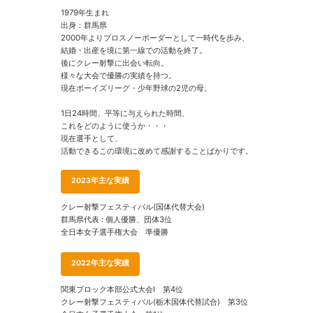
1979年生まれ
出身：群馬県
2000年よりプロスノーボーダーとして一時代を歩み、
結婚・出産を境に第一線での活動を終了。
後にクレー射撃に出会い転向。
様々な大会で優勝の実績を持つ。
現在ボーイズリーグ・少年野球の2児の母。
1日24時間、平等に与えられた時間、
これをどのように使うか・・・
現在選手として、
活動できるこの環境に改めて感謝することばかりです。
2023年主な実績
クレー射撃フェスティバル(国体代替大会)
群馬県代表 : 個人優勝、団体3位
全日本女子選手権大会 準優勝
2022年主な実績
関東ブロック本部公式大会Ⅰ 第4位
クレー射撃フェスティバル(栃木国体代替試合) 第3位