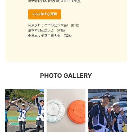
男女総合日本新記録樹立(123/125点)
2022年主な実績
関東ブロック本部公式大会Ⅰ 第1位
夏季本部公式大会 第1位
全日本女子選手権大会 第2位
PHOTO GALLERY