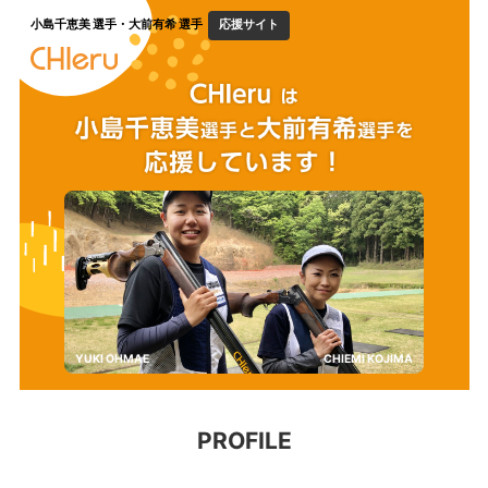
小島千恵美 選手・大前有希 選手
応援サイト
YUKI OHMAE
CHIEMI KOJIMA
PROFILE