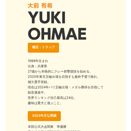
種目：トラップ
1988年生まれ
出身：兵庫県
27歳から本格的にクレー射撃競技を始める。
2020年東京五輪出場を目指すも最終予選で敗れ、
補欠選手登録。
現在は2024年パリ五輪出場・メダル獲得を目指して
鋭意邁進中。
世界ランキング自己最高は24位。
趣味は愛犬と遊ぶこと。
2023年主な実績
本部公式大会関東 準優勝