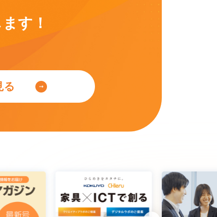
します！
見る