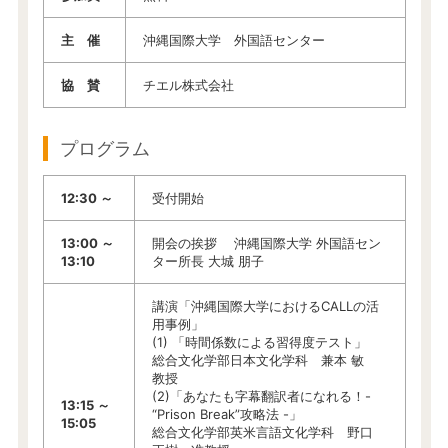
主 催
沖縄国際大学 外国語センター
協 賛
チエル株式会社
プログラム
12:30 ～
受付開始
13:00 ～
開会の挨拶 沖縄国際大学 外国語セン
13:10
ター所長 大城 朋子
講演「沖縄国際大学におけるCALLの活
用事例」
(1) 「時間係数による習得度テスト」
総合文化学部日本文化学科 兼本 敏
教授
(2)「あなたも字幕翻訳者になれる！-
13:15 ～
“Prison Break”攻略法 -」
15:05
総合文化学部英米言語文化学科 野口