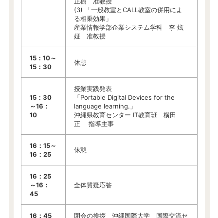
正樹 准教授
(3) 「一般教室とCALL教室の併用によ
る相乗効果」
産業情報学部企業システム学科 李 炫
姃 准教授
15：10～
休憩
15：30
授業実践発表
15：30
「Portable Digital Devices for the
～16：
language learning.」
10
沖縄県教育センター IT教育班 横田
正 指導主事
16：15～
休憩
16：25
16：25
～16：
全体質疑応答
45
16：45
閉会の挨拶 沖縄国際大学 国際交流セ