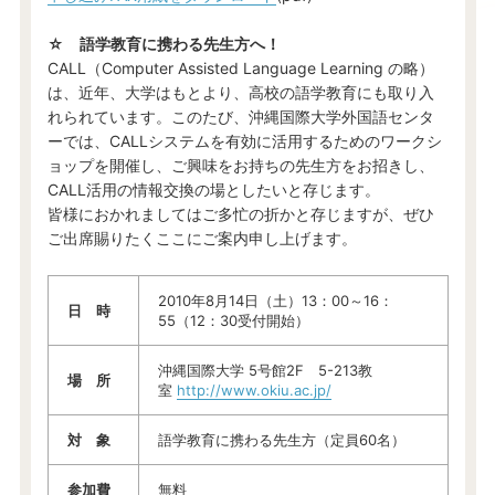
☆ 語学教育に携わる先生方へ！
CALL（Computer Assisted Language Learning の略）
は、近年、大学はもとより、高校の語学教育にも取り入
れられています。このたび、沖縄国際大学外国語センタ
ーでは、CALLシステムを有効に活用するためのワークシ
ョップを開催し、ご興味をお持ちの先生方をお招きし、
CALL活用の情報交換の場としたいと存じます。
皆様におかれましてはご多忙の折かと存じますが、ぜひ
ご出席賜りたくここにご案内申し上げます。
2010年8月14日（土）13：00～16：
日 時
55（12：30受付開始）
沖縄国際大学 5号館2F 5-213教
場 所
室
http://www.okiu.ac.jp/
対 象
語学教育に携わる先生方（定員60名）
参加費
無料