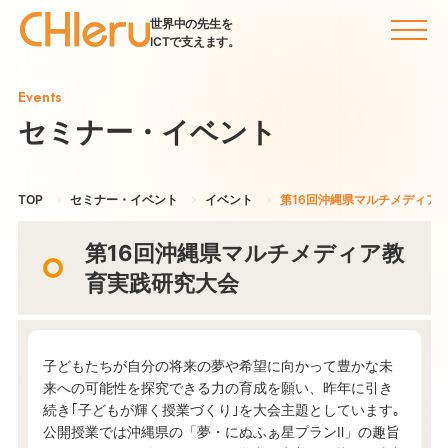
世界中の先生を
ICTで支えます。
Events
セミナー・イベント
TOP
セミナー・イベント
イベント
第16回沖縄県マルチメディア
第16回沖縄県マルチメディア教
育実践研究大会
子どもたちが自分の将来の夢や希望に向かって豊かな未
来への可能性を探究できる力の育成を願い、昨年に引き
続き｢子どもが輝く授業づくり｣を大会主題としています｡
公開授業では沖縄県の「夢・にぬふぁ星プランⅡ」の趣旨