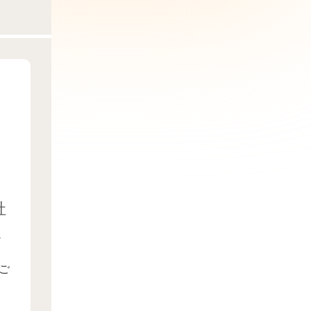
社
ュ
ご