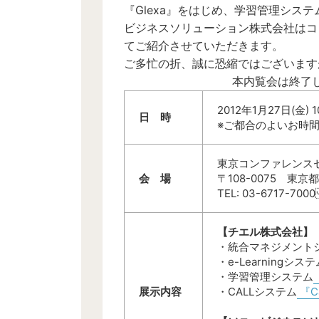
『Glexa』をはじめ、学習管理システム『
ビジネスソリューション株式会社はコン
てご紹介させていただきます。
ご多忙の折、誠に恐縮ではございます
本内覧会は終了
2012
年
1
月
27
日(金) 
日 時
※ご都合のよいお時
東京コンファレンスセン
会 場
〒108-0075 東京都
TEL: 03-6717
【チエル株式会社】
・統合マネジメント
・e-Learningシステ
・学習管理システム
展示内容
・CALLシステム
『Ca