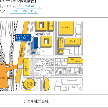
リューション株式会社】
信システム
『OPSIGATE』
クター
『VPL-SW535』
チエル株式会社