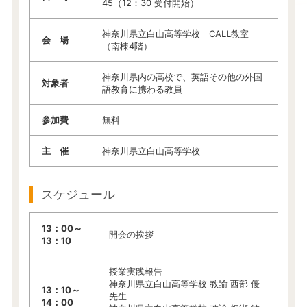
45（12：30 受付開始）
神奈川県立白山高等学校 CALL教室
会 場
（南棟4階）
神奈川県内の高校で、英語その他の外国
対象者
語教育に携わる教員
参加費
無料
主 催
神奈川県立白山高等学校
スケジュール
13：00～
開会の挨拶
13：10
授業実践報告
神奈川県立白山高等学校 教諭 西部 優
13：10～
先生
14：00