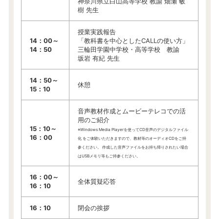
神奈川県立白山高等学校 教諭 畑瀬 敏
樹 先生
授業実践報告
14：00～
「教科書を中心としたCALLの使い方」
14：50
三輪田学園中学校・高等学校 教諭
坂岩 有紀 先生
14：50～
休憩
15：10
音声教材作成とムービーテレコでの活
用のご紹介
15：10～
※Windows Media Playerを使ってCD音声のデジタルファイル
16：00
化 をご体験いただきますので、教材等のオーディオCDをご持
参ください。 作成した音声ファイルをお持ち帰りされたい場合
はUSBメモリ等もご持参ください。
16：00～
全体質疑応答
16：10
16：10
閉会の挨拶