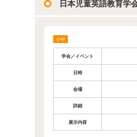
日本児童英語教育学会
小中
学会／イベント
日時
会場
詳細
展示内容