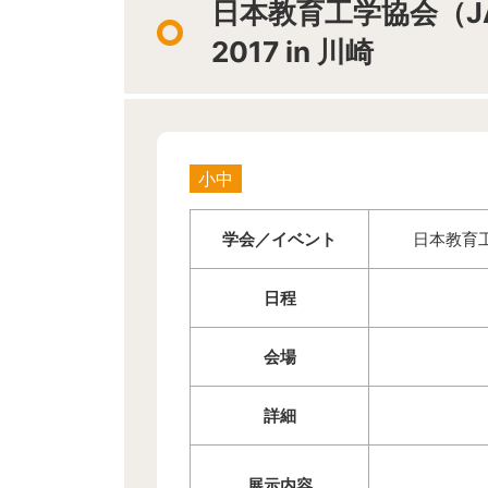
日本教育工学協会（J
2017 in 川崎
小中
学会／イベント
日本教育工
日程
会場
詳細
展示内容