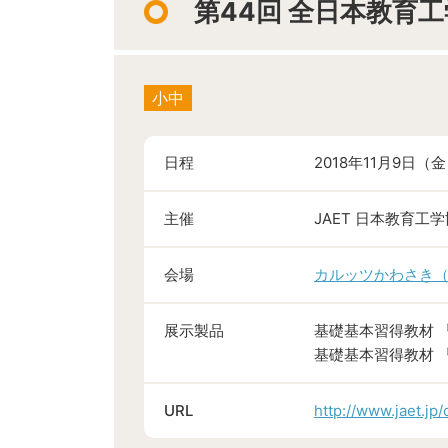
第44回 全日本教育
小中
日程
2018年11月9日（
主催
JAET 日本教育工
会場
カルッツかわさき
展示製品
基礎基本習得教材 
基礎基本習得教材 
URL
http://www.jaet.jp