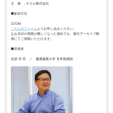
主 催 ：チエル株式会社
■参加方法
ZOOM
こちらのフォーム
よりお申し込みください。
なお当日の視聴が難しくなった場合でも、後日アーカイブ動
画にてご視聴いただけます。
■登壇者
吉原 学 氏 ／ 慶應義塾大学 非常勤講師