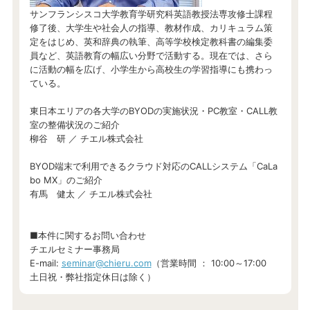
サンフランシスコ大学教育学研究科英語教授法専攻修士課程
修了後、大学生や社会人の指導、教材作成、カリキュラム策
定をはじめ、英和辞典の執筆、高等学校検定教科書の編集委
員など、英語教育の幅広い分野で活動する。現在では、さら
に活動の幅を広げ、小学生から高校生の学習指導にも携わっ
ている。
東日本エリアの各大学のBYODの実施状況・PC教室・CALL教
室の整備状況のご紹介
柳谷 研 ／ チエル株式会社
BYOD端末で利用できるクラウド対応のCALLシステム「CaLa
bo MX」のご紹介
有馬 健太 ／ チエル株式会社
■本件に関するお問い合わせ
チエルセミナー事務局
E-mail:
seminar@chieru.com
（営業時間 ： 10:00～17:00
土日祝・弊社指定休日は除く）