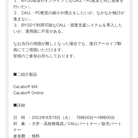
１、BYOD環境やオンラインでもCALL・PC教室と同じ授業を
行いたい。
２、CALL・PC教室の縮小や廃止をしたいが、なかなか検討が
進まない。
３、BYODで利用可能なCALL・授業支援システムを導入した
いが、運用面に不安がある。
なお当日の視聴が難しくなった場合でも、後日アーカイブ動
画にてご視聴いただけます。
皆様のご参加お待ちしております。
■ご紹介製品
CaLabo®︎ MX
CaLabo®︎ Online
■詳細
日 時 ：2022年9月13日（火） 15時00分〜16時00分
対 象 ：大学・高校教職員／CALLパートナー／販売パート
ナー
参加費 ：無料