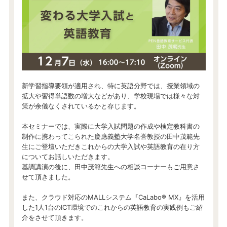
新学習指導要領が適用され、特に英語分野では、授業領域の
拡大や習得単語数の増大などがあり、学校現場では様々な対
策が余儀なくされているかと存じます。
本セミナーでは、実際に大学入試問題の作成や検定教科書の
制作に携わってこられた慶應義塾大学名誉教授の田中茂範先
生にご登壇いただきこれからの大学入試や英語教育の在り方
についてお話しいただきます。
基調講演の後に、田中茂範先生への相談コーナーもご用意さ
せて頂きました。
また、クラウド対応のMALLシステム『CaLabo®︎ MX』を活用
した1人1台のICT環境でのこれからの英語教育の実践例もご紹
介をさせて頂きます。