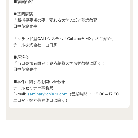
■講演内容
●基調講演
「新指導要領の要、変わる大学入試と英語教育​」
田中茂範先生
「クラウド型CALLシステム『CaLabo® MX』のご紹介」
チエル株式会社 山口舞
●座談会
「当日参加者限定！慶応義塾大学名誉教授に聞く！」
田中茂範先生
■本件に関するお問い合わせ
チエルセミナー事務局
E-mail:
seminar@chieru.com
（営業時間 ： 10:00～17:00
土日祝・弊社指定休日は除く）