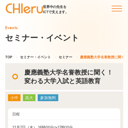
世界中の先生を
ICTで支えます。
Events
セミナー・イベント
TOP
セミナー・イベント
セミナー
慶應義塾大学名誉教授に聞く！
慶應義塾大学名誉教授に聞く！
変わる大学入試と英語教育
小中
高大
参加無料
日程
12月7日（水） 16時00分〜17時10分