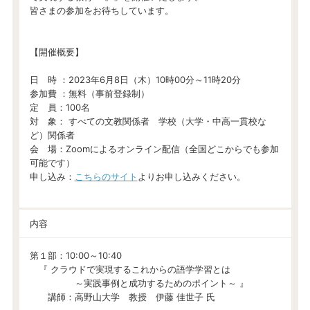
皆さまの参加をお待ちしています。
【開催概要】
日 時 ：2023年6月8日（木）10時00分～11時20分
参加費 ：無料（事前登録制）
定 員：100名
対 象： すべての文教関係者 学校（大学・中高一貫校な
ど）関係者
会 場：Zoomによるオンライン配信（全国どこからでも参加
可能です）
申し込み：
こちらのサイト
よりお申し込みください。
内容
第１部：10:00～10:40
『 クラウドで実現するこれからの語学学習とは
～実践事例と成功するためのポイント～ 』
講師：高野山大学 教授 伊藤 佳世子 氏