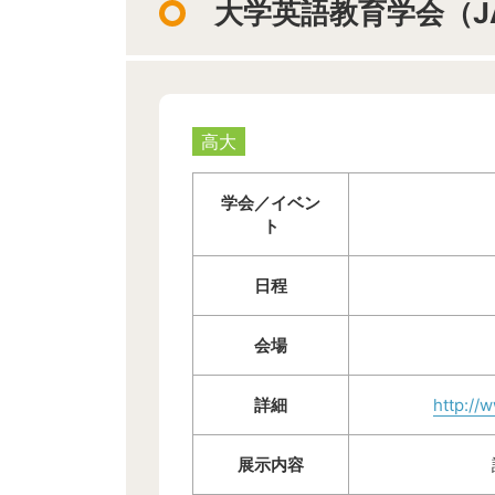
大学英語教育学会（J
高大
学会／イベン
ト
日程
会場
詳細
http://
展示内容