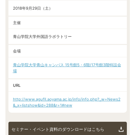
2018年9月29日（土）
主催
青山学院大学外国語ラボラトリー
会場
青山学院大学青山キャンパス 15号館5・6階/17号館3階特設会
場
URL
http://www.agufll.aoyama.ac.jp/info/info.php?_w=News2
&_x=listshow&id=288&r=1#new
セミナー・イベント資料のダウンロードはこちら