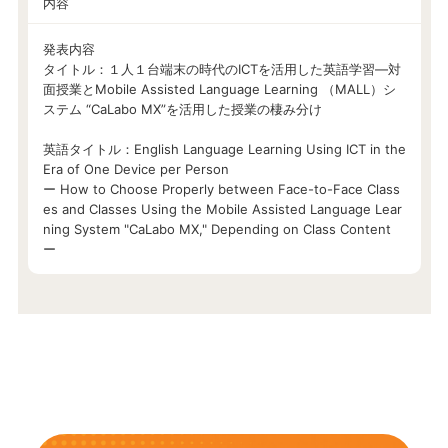
内容
発表内容
タイトル：１人１台端末の時代のICTを活用した英語学習―対
面授業とMobile Assisted Language Learning （MALL）シ
ステム “CaLabo MX”を活用した授業の棲み分け
英語タイトル：English Language Learning Using ICT in the
Era of One Device per Person
ー How to Choose Properly between Face-to-Face Class
es and Classes Using the Mobile Assisted Language Lear
ning System "CaLabo MX," Depending on Class Content
ー