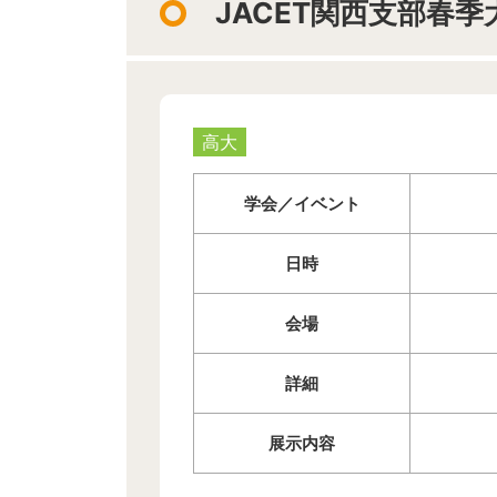
JACET関西支部春季
高大
学会／イベント
日時
会場
詳細
展示内容