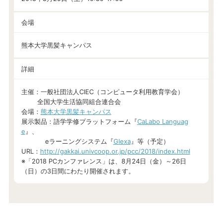
会場
熊本大学黒髪キャンパス
詳細
主催：一般社団法人CIEC（コンピュータ利用教育学会）
全国大学生活協同組合連合会
会場：
熊本大学黒髪キャンパス
展示製品：語学学修プラットフォーム『
CaLabo Languag
e
』、
eラーニングシステム『
Glexa
』等（予定）
URL：
http://gakkai.univcoop.or.jp/pcc/2018/index.html
※「2018 PCカンファレンス」は、8月24日（金）～26日
（日）の3日間にわたり開催されます。