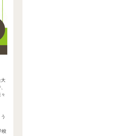
最大
で、
様々
ょう
学校