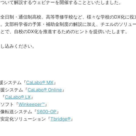
について解説するウェビナーを開催することといたしました。
全日制・通信制高校、高等専修学校など、様々な学校のDX化に役
す。文部科学省の予算・補助金制度の解説に加え、チエルのソリュ
とで、自校のDX化を推進するためのヒントを提供いたします。
申し込みください。
援システム『
CaLabo® MX
』
支援システム『
CaLabo® Online
』
ム『
CaLabo® LX
』
リソフト『
Winkeeper™
』
画像転送システム『
S600-OP
』
・安定化ソリューション『
Tbridge®
』