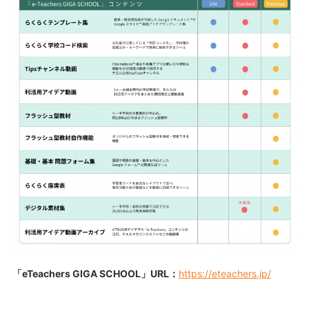
「
eTeachers GIGA SCHOOL
」URL：
https://eteachers.jp/