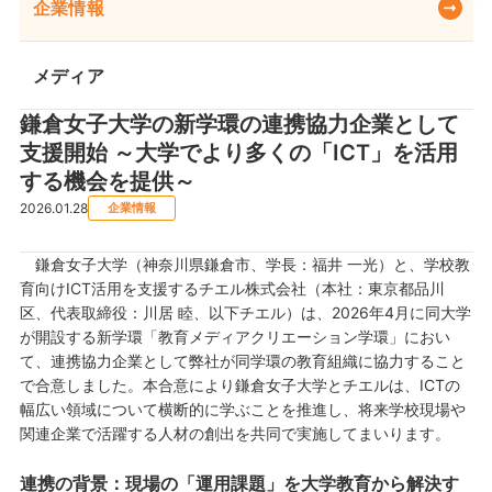
企業情報
メディア
鎌倉女子大学の新学環の連携協力企業として
支援開始 ～大学でより多くの「ICT」を活用
する機会を提供～
2026.01.28
企業情報
鎌倉女子大学（神奈川県鎌倉市、学長：福井 一光）と、学校教
育向けICT活用を支援するチエル株式会社（本社：東京都品川
区、代表取締役：川居 睦、以下チエル）は、2026年4月に同大学
が開設する新学環「教育メディアクリエーション学環」におい
て、連携協力企業として弊社が同学環の教育組織に協力すること
で合意しました。本合意により鎌倉女子大学とチエルは、ICTの
幅広い領域について横断的に学ぶことを推進し、将来学校現場や
関連企業で活躍する人材の創出を共同で実施してまいります。
連携の背景：現場の「運用課題」を大学教育から解決す