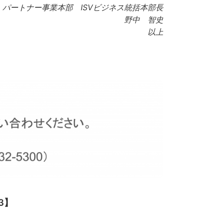
パートナー事業本部 ISVビジネス統括本部長
野中 智史
以上
3】