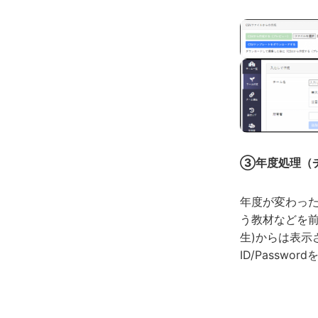
③年度処理（
年度が変わっ
う教材などを前
生)からは表示さ
ID/Password