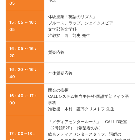
05
体験授業「英語のリズム」
15：05 ～ 16：
ブルース、ラップ、シェイクスピア
文学部英文学科
05
准教授 西 能史 先生
16：05 ～ 16：
質疑応答
20
16：20 ～ 16：
全体質疑応答
40
閉会の挨拶
16：40 ～ 17：
CALLシステム担当主任/外国語学部ドイツ語
学科
00
准教授 木村 護郎クリストフ 先生
「メディアセンタールーム」 CALL D教室
（2号館B2F）（希望者のみ）
17：00～18：
総合メディアセンタースタッフ、講師の