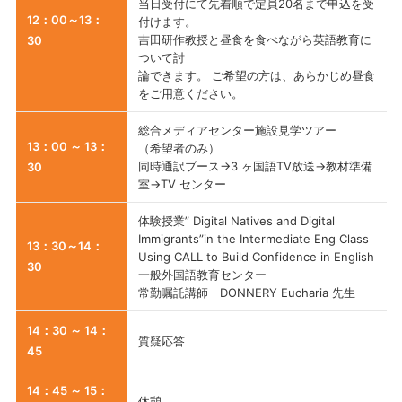
当日受付にて先着順で定員20名まで申込を受
12：00～13：
付けます。
吉田研作教授と昼食を食べながら英語教育に
30
ついて討
論できます。 ご希望の方は、あらかじめ昼食
をご用意ください。
総合メディアセンター施設見学ツアー
13：00 ～ 13：
（希望者のみ）
同時通訳ブース→3 ヶ国語TV放送→教材準備
30
室→TV センター
体験授業” Digital Natives and Digital
Immigrants”in the Intermediate Eng Class
13：30～14：
Using CALL to Build Confidence in English
30
一般外国語教育センター
常勤嘱託講師 DONNERY Eucharia 先生
14：30 ～ 14：
質疑応答
45
14：45 ～ 15：
休憩