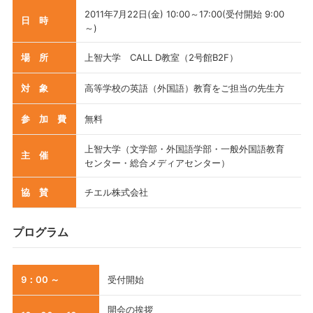
2011年7月22日(金) 10:00～17:00(受付開始 9:00
日 時
～)
場 所
上智大学 CALL D教室（2号館B2F）
対 象
高等学校の英語（外国語）教育をご担当の先生方
参 加 費
無料
上智大学（文学部・外国語学部・一般外国語教育
主 催
センター・総合メディアセンター）
協 賛
チエル株式会社
プログラム
9：00 ～
受付開始
開会の挨拶