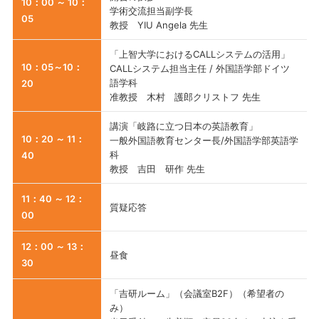
10：00 ～ 10：
学術交流担当副学長
05
教授 YIU Angela 先生
「上智大学におけるCALLシステムの活用」
10：05～10：
CALLシステム担当主任 / 外国語学部ドイツ
語学科
20
准教授 木村 護郎クリストフ 先生
講演「岐路に立つ日本の英語教育」
10：20 ～ 11：
一般外国語教育センター長/外国語学部英語学
科
40
教授 吉田 研作 先生
11：40 ～ 12：
質疑応答
00
12：00 ～ 13：
昼食
30
「吉研ルーム」（会議室B2F）（希望者の
み）