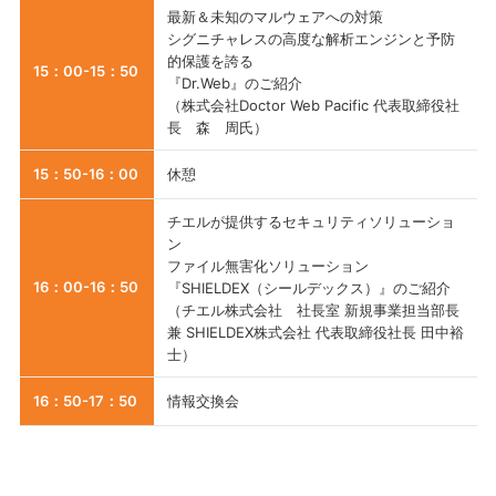
最新＆未知のマルウェアへの対策
シグニチャレスの高度な解析エンジンと予防
的保護を誇る
15：00-15：50
『Dr.Web』のご紹介
（株式会社Doctor Web Pacific 代表取締役社
長 森 周氏）
15：50-16：00
休憩
チエルが提供するセキュリティソリューショ
ン
ファイル無害化ソリューション
16：00-16：50
『SHIELDEX（シールデックス）』のご紹介
（チエル株式会社 社長室 新規事業担当部長
兼 SHIELDEX株式会社 代表取締役社長 田中裕
士）
16：50-17：50
情報交換会