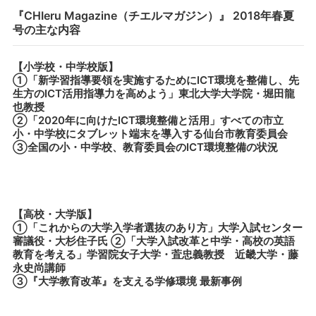
『CHIeru Magazine（チエルマガジン）』 2018年春夏
号の主な内容
【小学校・中学校版】
①「新学習指導要領を実施するためにICT環境を整備し、先
生方のICT活用指導力を高めよう」東北大学大学院・堀田龍
也教授
②「2020年に向けたICT環境整備と活用」すべての市立
小・中学校にタブレット端末を導入する仙台市教育委員会
③全国の小・中学校、教育委員会のICT環境整備の状況
【高校・大学版】
①「これからの大学入学者選抜のあり方」大学入試センター
審議役・大杉住子氏 ②「大学入試改革と中学・高校の英語
教育を考える」学習院女子大学・萓忠義教授 近畿大学・藤
永史尚講師
③『大学教育改革』を支える学修環境 最新事例