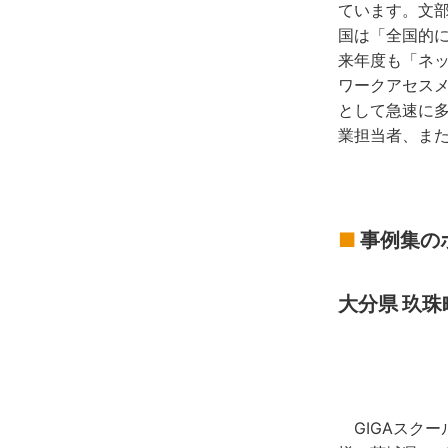
ています。文部
国は「全国的
来年度も「ネ
ワークアセス
として急速に
業担当者、ま
■
事例集の
大分県 玖
GIGAスクー