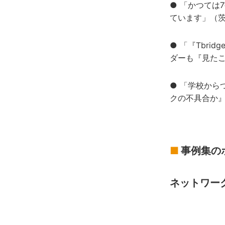
● 「かつては
ています」（茨
● 「『Tbr
ダーも『見た
● 「学校から
クの不具合か
■
事例集の
ネットワー