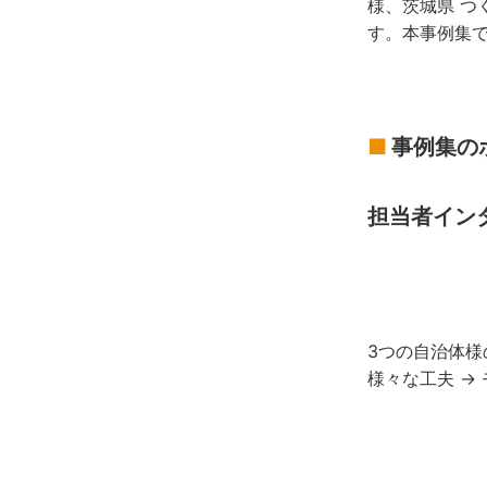
様、茨城県 つ
す。本事例集
■
事例集の
担当者イン
3つの自治体様
様々な工夫 →