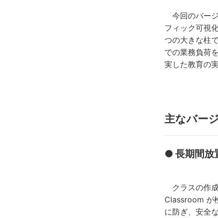
今回のバージョン
フィック可視
つの大きな柱で機
での業務負荷
実した教育の
主なバー
●
長期間放置
クラスの作成日
Classro
に防ぎ、安全なG