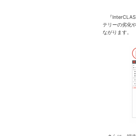
『InterCL
テリーの劣化
ながります。