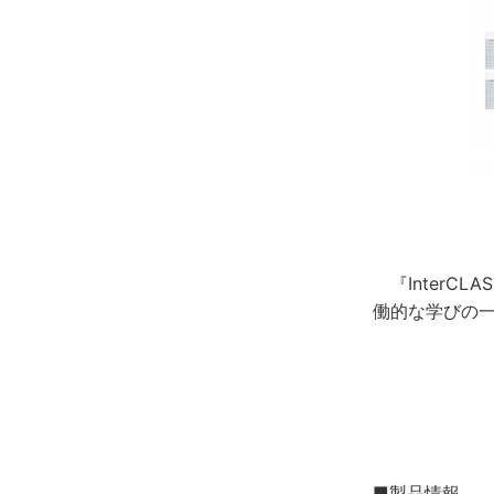
『InterCL
働的な学びの
■製品情報