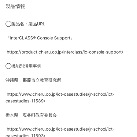
製品情報
◯製品名・製品URL
『InterCLASS® Console Support』
https://product.chieru.co.jp/interclass/ic-console-support/
◯機能別活用事例
沖縄県 那覇市立教育研究所
https://www.chieru.co.jp/ict-casestudies/jr-school/ict-
casestudies-11589/
栃木県 塩谷町教育委員会
https://www.chieru.co.jp/ict-casestudies/jr-school/ict-
casestudies-11593/