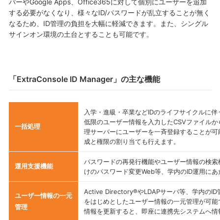
バーやGoogle Apps、Office365に対して個別にユーザーを追加
する必要がなくなり、様々なID/パスワードが乱立することが無く
なるため、ID管理の負担を大幅に軽減できます。また、シングル
サインオン環境の土台とすることも可能です。
「ExtraConsole ID Manager」の主な機能
入学・進級・卒業などIDのライフサイクルに
低限のユーザー情報を入力したCSVファイルか
一括処理
理サーバーにユーザーを一斉登録することが可
成と権限の割り当ても行えます。
パスワードの再発行機能やユーザー情報の検索
運用支援機能
けのパスワード変更Web等、学内のID運用に
Active Directory®やLDAPサーバ等、学
ユーザー情報の一元
をはじめとしたユーザー情報の一元管理が可能
管理
情報を更新すると、即座に連携先システムへ情