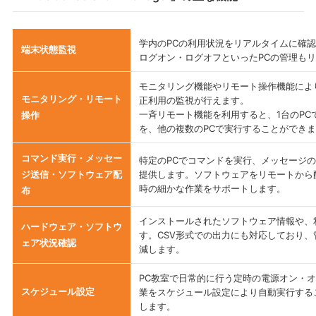
学内のPCの利用状況をリアルタイムに確
端末状態監視
ログオン・ログオフといったPCの管理も
モニタリング機能やリモート操作機能によ
モニタリング・リモート
正利用の監視が行えます。
一斉リモート機能を利用すると、1台のPC
操作
を、他の複数のPCで実行することができ
コマンド実行・メッセー
特定のPCでコマンドを実行、メッセージ
ジ送信・ソフトウェア配
提供します。ソフトウェアをリモートから
時の細かな作業をサポートします。
布
インストールされたソフトウェア情報や、
ハードウェア・ソフトウ
す。CSV形式での出力にも対応しており
ェア状況確認
減します。
PC教室で日常的に行う定時の電源オン・
スケジュール設定
業をスケジュール設定により自動実行する
します。