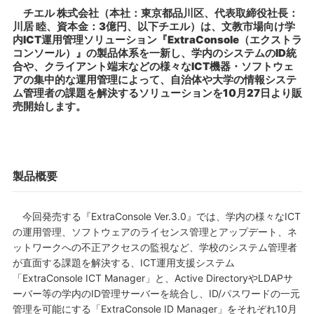
チエル 株式会社（本社：東京都品川区、代表取締役社長：
川居 睦、資本金：3億円、以下チエル）は、文教市場向け学
内ICT運用管理ソリューション『ExtraConsole（エクストラ
コンソール）』の製品体系を一新し、学内のシステムのID統
合や、クライアント端末などの様々なICT機器・ソフトウェ
アの集中的な運用管理によって、自治体や大学の情報システ
ム管理者の課題を解決するソリューションを10月27日より販
売開始します。
製品概要
今回発売する『ExtraConsole Ver.3.0』では、学内の様々なICT
の運用管理、ソフトウェアのライセンス管理とアップデート、ネ
ットワークへの不正アクセスの監視など、学校のシステム管理者
が直面する課題を解決する、ICT運用支援システム
「ExtraConsole ICT Manager」と、Active DirectoryやLDAPサ
ーバー等の学内のID管理サーバーを統合し、ID/パスワードの一元
管理を可能にする「ExtraConsole ID Manager」をそれぞれ10月