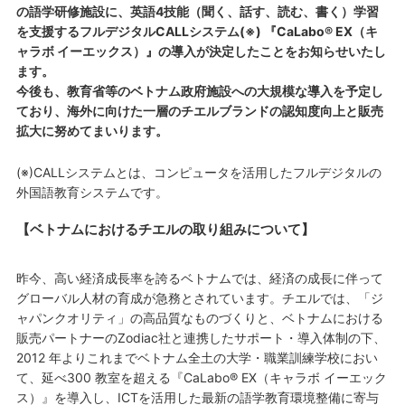
の語学研修施設に、英語4技能（聞く、話す、読む、書く）学習
を支援するフルデジタルCALLシステム(※) 『CaLabo® EX（キ
ャラボ イーエックス）』の導入が決定したことをお知らせいたし
ます。
今後も、教育省等のベトナム政府施設への大規模な導入を予定し
ており、海外に向けた一層のチエルブランドの認知度向上と販売
拡大に努めてまいります。
(※)CALLシステムとは、コンピュータを活用したフルデジタルの
外国語教育システムです。
【ベトナムにおけるチエルの取り組みについて】
昨今、高い経済成長率を誇るベトナムでは、経済の成長に伴って
グローバル人材の育成が急務とされています。チエルでは、「ジ
ャパンクオリティ」の高品質なものづくりと、ベトナムにおける
販売パートナーのZodiac社と連携したサポート・導入体制の下、
2012 年よりこれまでベトナム全土の大学・職業訓練学校におい
て、延べ300 教室を超える『CaLabo® EX（キャラボ イーエック
ス）』を導入し、ICTを活用した最新の語学教育環境整備に寄与