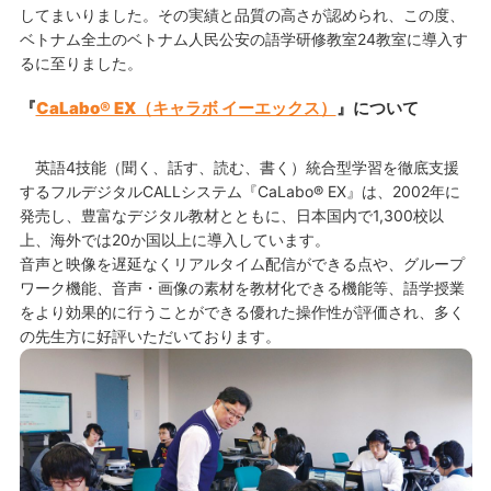
してまいりました。その実績と品質の高さが認められ、この度、
ベトナム全土のベトナム人民公安の語学研修教室24教室に導入す
るに至りました。
『
CaLabo® EX（キャラボ イーエックス）
』について
英語4技能（聞く、話す、読む、書く）統合型学習を徹底支援
するフルデジタルCALLシステム『CaLabo® EX』は、2002年に
発売し、豊富なデジタル教材とともに、日本国内で1,300校以
上、海外では20か国以上に導入しています。
音声と映像を遅延なくリアルタイム配信ができる点や、グループ
ワーク機能、音声・画像の素材を教材化できる機能等、語学授業
をより効果的に行うことができる優れた操作性が評価され、多く
の先生方に好評いただいております。