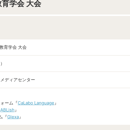
g 教育学会 大会
ng 教育学会 大会
土）
ーメディアセンター
フォーム『
CaLabo Language
』
『
ABLish
』
ム『
Glexa
』