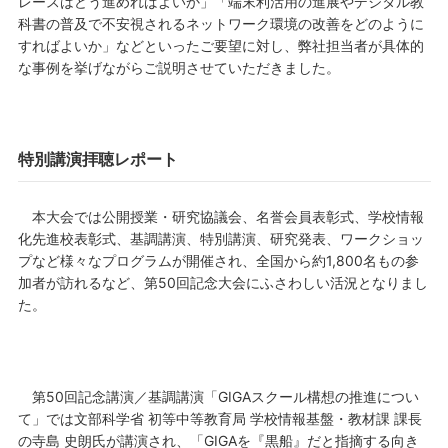
レースはどう進めればよいか」「端末利活用の進展やデジタル教
科書の普及で不安視されるネットワーク環境の改善をどのように
すればよいか」などといったご要望に対し、弊社担当者が具体的
な事例を挙げながらご説明させていただきました。
特別講演拝聴レポート
本大会では公開授業・研究協議会、名誉会員表彰式、学校情報
化先進校表彰式、基調講演、特別講演、研究発表、ワークショッ
プなど様々なプログラムが開催され、全国から約1,800名もの参
加者が訪れるなど、第50回記念大会にふさわしい活況となりまし
た。
第50回記念講演／基調講演「GIGAスクール構想の推進につい
て」では文部科学省 初等中等教育局 学校情報基盤・教材課 課長
の寺島 史朗氏が講演され、「GIGAを『黒船』だと指摘する向き