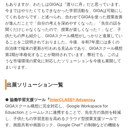
もありますが、わたしはGIGAは『渡りに舟』だと思っています。
今まではやりたくてもできなかった学習活動を、GIGAは可能にし
てくれるからです」と述べられ、合わせてGIGAを使った授業改善
が進んだことで「自分の考えを深めやすくなった」「先生の話を
聞くだけじゃなくなったので、授業が楽しくなった！」など、子
供たちの声も紹介し、GIGAスクール構想がしっかりと進展してい
ることをご説明されておりました。今後、令和7年度には多くの
自治体で端末の更新が行われる見込みであり、GIGAスクール構想
第2期が本格化することが期待されています。弊社でも、このよ
うな市場環境の変化に対応したソリューションを今後も展開して
まいります。
出展ソリューション一覧
● 協働学習支援ツール『
InterCLASS® Advance
』
GIGAスクール構想に完全対応し、Google Workspace for
Eduaction とシームレスに連携することで、先生方の負担を軽減
し、子供たちの学習意欲を高めるクラウド型授業支援ツールで
す。画面共有や画面ロック、Google Chat™ の制御などの機能を