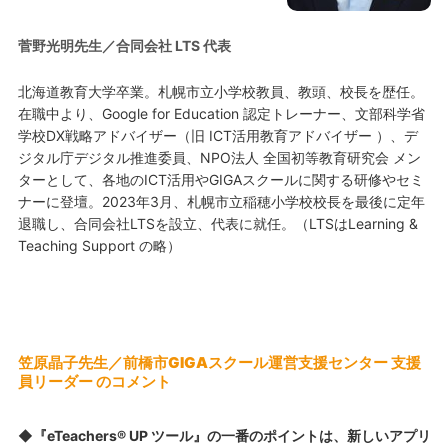
菅野光明先生／合同会社 LTS 代表
北海道教育大学卒業。札幌市立小学校教員、教頭、校長を歴任。
在職中より、Google for Education 認定トレーナー、文部科学省
学校DX戦略アドバイザー（旧 ICT活用教育アドバイザー ）、デ
ジタル庁デジタル推進委員、NPO法人 全国初等教育研究会 メン
ターとして、各地のICT活用やGIGAスクールに関する研修やセミ
ナーに登壇。2023年3月、札幌市立稲穂小学校校長を最後に定年
退職し、合同会社LTSを設立、代表に就任。（LTSはLearning &
Teaching Support の略）
笠原晶子先生／​​前橋市GIGAスクール運営支援センター 支援
員リーダー のコメント
◆『eTeachers® UP ツール』の一番のポイントは、新しいアプリ