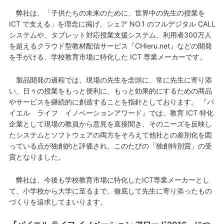
弊社は、「子供たちの未来のために、世界中の先生の授業を
ICT で支える」を理念に掲げ、シェア NO.1 のフルデジタル CALL
システムや、タブレット対応授業支援システム、利用者300万人
を超えるクラウド型教材配信サービス『CHIeru.net』などの開発
を手がける、学校教育市場に特化した ICT 専業メーカーです。
製品開発の過程では、現場の先生を念頭に、常に先生に寄り添
い、日々の授業をもっと便利に、もっと効果的にするための商品
やサービスを継続的に創造することを指針としております。 『バ
イエル ライフ イノベーションアワード』では、教育 ICT 特化
企業として現場の教員から意見を直接聞き、そのニーズを反映し
たシステムとソフトウェアの両方をそろえて他社との差別化を図
っている点が独創的と評価され、このたびの「独創特別賞」の受
賞となりました。
弊社は、今後も学校教育市場に特化したICT専業メーカーとし
て、小学校から大学に至るまで、徹底して先生に寄り添ったもの
づくりを追求してまいります。