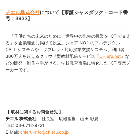
チエル株式会社
について【東証ジャスダック・コード番
号：3933】
「子供たちの未来のために、世界中の先生の授業を ICT で支え
る」を企業理念に掲げて設立。シェア NO.1 のフルデジタル
CALL システムや、タブレット対応授業支援システム、利用者
300万人を超えるクラウド型教材配信サービス『
CHIeru.net
』な
どの開発・制作を手がける、学校教育市場に特化した ICT 専業メ
ーカーです。
【 取材に関するお問合せ先 】
チエル 株式会社
社長室 広報担当 山田 彩夏
TEL: 03-6712-9721
E-Mail:
chieru-info@chieru.co.jp