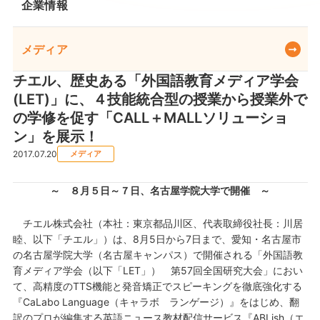
企業情報
メディア
チエル、歴史ある「外国語教育メディア学会
(LET)」に、４技能統合型の授業から授業外で
の学修を促す「CALL＋MALLソリューショ
ン」を展示！
2017.07.20
メディア
～ ８月５日～７日、名古屋学院大学で開催 ～
チエル株式会社（本社：東京都品川区、代表取締役社長：川居
睦、以下「チエル」）は、8月5日から7日まで、愛知・名古屋市
の名古屋学院大学（名古屋キャンパス）で開催される「外国語教
育メディア学会（以下「LET」） 第57回全国研究大会」におい
て、高精度のTTS機能と発音矯正でスピーキングを徹底強化する
『CaLabo Language（キャラボ ランゲージ）』をはじめ、翻
訳のプロが編集する英語ニュース教材配信サービス『ABLish（エ