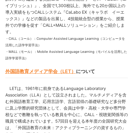
イブリッシュ）』、全国で1,300校以上、海外でも20か国以上の
導入実績をもつCALLシステム『CaLabo EX（キャラボ イーエ
ックス）』などの製品を出展し、4技能統合型の授業から、授業
外での学修を促す「CALL+MALLソリューション」をご紹介しま
す。
・CALL（コール）：Computer Assisted Language Learning（コンピュータを
活用した語学学習手法）
・MALL（モール）：Mobile Assisted Language Learning（モバイルを活用した
語学学習手法）
外国語教育メディア学会（LET）
について
LETは、1961年に前身であるLanguage Laboratory
Association（LLA）として設立されました。マルチメディアを含
む外国語教育工学、応用言語学、言語習得の基礎研究など多分野
に及ぶ学際的研究団体として、会員は中学・高校・大学や専門学
校などで教鞭を執っている教員を中心に、CALL・視聴覚関係等の
職員で構成されています。57回目を迎える本年度の全国研究大会
は、「外国語教育の未来：アクティブラーニングの資するもの」