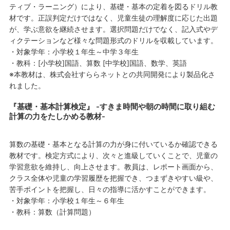
ティブ・ラーニング）により、基礎・基本の定着を図るドリル教
材です。正誤判定だけではなく、児童生徒の理解度に応じた出題
が、学ぶ意欲を継続させます。選択問題だけでなく、記入式やデ
ィクテーションなど様々な問題形式のドリルを収載しています。
・対象学年：小学校１年生～中学３年生
・教科：[小学校]国語、算数 [中学校]国語、数学、英語
※本教材は、株式会社すららネットとの共同開発により製品化さ
れました。
『基礎・基本計算検定』 -すきま時間や朝の時間に取り組む
計算の力をたしかめる教材-
算数の基礎・基本となる計算の力が身に付いているか確認できる
教材です。検定方式により、次々と進級していくことで、児童の
学習意欲を維持し、向上させます。教員は、レポート画面から、
クラス全体や児童の学習履歴を把握でき、つまずきやすい級や、
苦手ポイントを把握し、日々の指導に活かすことができます。
・対象学年：小学校１年生～６年生
・教科：算数（計算問題）