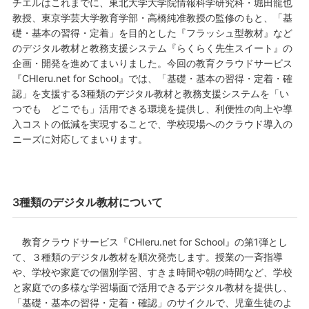
チエルはこれまでに、東北大学大学院情報科学研究科・堀田龍也
教授、東京学芸大学教育学部・高橋純准教授の監修のもと、「基
礎・基本の習得・定着」を目的とした『フラッシュ型教材』など
のデジタル教材と教務支援システム『らくらく先生スイート』の
企画・開発を進めてまいりました。今回の教育クラウドサービス
『CHIeru.net for School』では、「基礎・基本の習得・定着・確
認」を支援する3種類のデジタル教材と教務支援システムを「い
つでも どこでも」活用できる環境を提供し、利便性の向上や導
入コストの低減を実現することで、学校現場へのクラウド導入の
ニーズに対応してまいります。
3種類のデジタル教材について
教育クラウドサービス『CHIeru.net for School』の第1弾とし
て、３種類のデジタル教材を順次発売します。授業の一斉指導
や、学校や家庭での個別学習、すきま時間や朝の時間など、学校
と家庭での多様な学習場面で活用できるデジタル教材を提供し、
「基礎・基本の習得・定着・確認」のサイクルで、児童生徒のよ