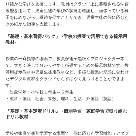
り確かな学びを支援します。教員はクラウド上に蓄積される学習
履歴を用いて、児童生徒の学びの状況を確認し、頑張っている様
子をほめながら、継続を促すことができ、児童生徒の個に応じた
きめ細かな指導を支援します。
『基礎・基本習得パック』 -学校の授業で活用できる提示用
教材-
授業の一斉指導の場面で、教員が電子黒板やプロジェクター等
で、大きく映して分かりやすく指導するための提示教材です。教
師用提示教材や児童生徒用教材など、多様な授業の形態に合わせ
たデジタル教材をクラウドからすばやく見つけることができま
す。
・対象学年：小学校１年生～６年生
・教科：国語、社会、算数、理科、生活、外国語（英語）
『基礎・基本定着ドリル』 -個別学習・家庭学習で取り組む
ドリル教材-
学校や家庭で個別学習する場面で、個に応じた学習機能（アダプ