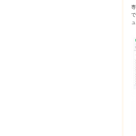
専
で
ュ