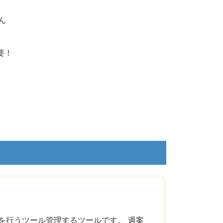
ん
要！
算を行うツール管理するツールです。 週案