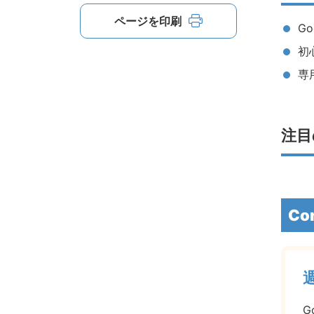
ページを印刷
G
初
専
注目
Co
G