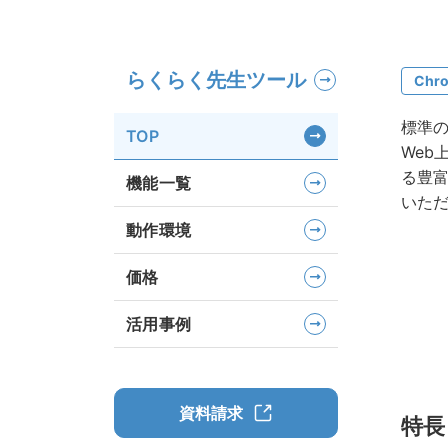
らくらく先生ツール
Chr
標準の
TOP
Web
る豊
機能一覧
いた
動作環境
価格
活用事例
資料請求
特長