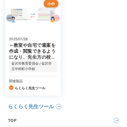
小中
2025/01/28
～教室や自宅で週案を
作成・閲覧できるよう
になり、先生方の校務
を効率化～
金沢市教育委員会 / 金沢市
「教育DX」「校務
立中村町小学校
DX」を推進し、授業
に専念出来る環境を目
関連製品
指す
らくらく先生ツール
らくらく先生ツール
TOP