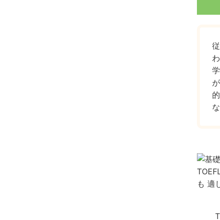
従
わ
学
が
的
な
T