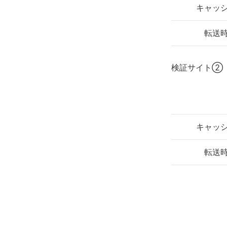
キャッ
転送
検証サイト②
キャッ
転送