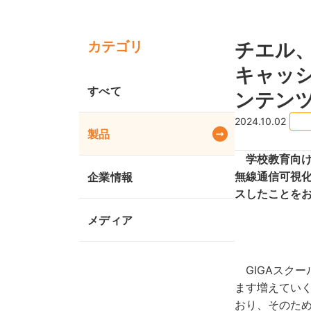
カテゴリ
チエル、
キャッ
すべて
ンテン
2024.10.02
製品
学校教育向けに
無線通信可視化
企業情報
スしたことを
メディア
GIGAスクー
ます増えてい
おり、そのた