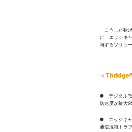
こうした状況を
に「エッジキ
与するソリュ
＜Tbrid
● デジタル教
送速度が最大9
● エッジキ
通信混雑トラ