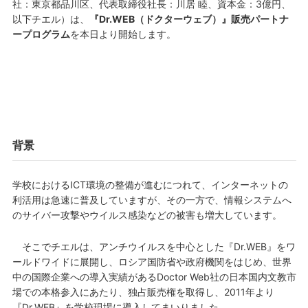
社：東京都品川区、代表取締役社長：川居 睦、資本金：3億円、
以下チエル）は、
『Dr.WEB（ドクターウェブ）』販売パートナ
ープログラム
を本日より開始します。
背景
学校におけるICT環境の整備が進むにつれて、インターネットの
利活用は急速に普及していますが、その一方で、情報システムへ
のサイバー攻撃やウイルス感染などの被害も増大しています。
そこでチエルは、アンチウイルスを中心とした『Dr.WEB』をワ
ールドワイドに展開し、ロシア国防省や政府機関をはじめ、世界
中の国際企業への導入実績があるDoctor Web社の日本国内文教市
場での本格参入にあたり、独占販売権を取得し、2011年より
『Dr.WEB』を学校現場に導入してまいりました。