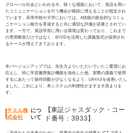
グローバル社会といわれる今、様々な場面において、英語を用い
たコミュニケーションを行う機会が格段に増えることが想定され
ています。高等学校や大学においては、4技能の総合的なコミュ
ニケーション能力を育成すると共に適切な評価が必要とされてい
ます。一方で、英語学習に用いる環境は変わっており、これまで
の専用教室だけではなく、BYODを活用した講義形式が採用され
るケースが増えてきております。
本バージョンアップでは、先生方よりいただいていたご要望にお
応えし、特に学習履歴集計機能を強化した他、実際の講義で使用
するにあたって操作回数が少なくなるよう、UXやUIを改善いたし
ました。これにより、本システムの利便性がますます高まりま
す。
【東証ジャスダック・コー
チエル株
につ
式会社
いて
ド番号：3933】
「子供たちの未来のために、世界中の先生の授業を ICT で支え