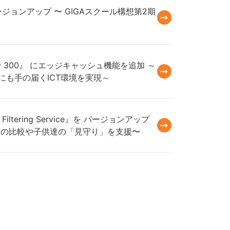
t』をバージョンアップ 〜 GIGAスクール構想第2期
 300』 にエッジキャッシュ機能を追加 ～
も手の届くICT環境を実現～
ltering Service』を バージョンアップ
との比較や子供達の「見守り」を支援〜