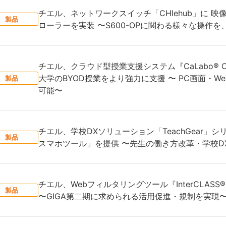
チエル、ネットワークスイッチ「CHIehub」に 映
製品
ローラーを実装 〜S600-OPに関わる様々な操作
チエル、クラウド型授業支援システム『CaLabo® Clo
大学のBYOD授業をより強力に支援 〜 PC画面・
製品
可能〜
チエル、学校DXソリューション「TeachGear」
製品
スマホツール」を提供 〜先生の働き方改革・学校DX
チエル、Webフィルタリングツール『InterCLASS® Fi
製品
〜GIGA第二期に求められる活用促進・規制を実現