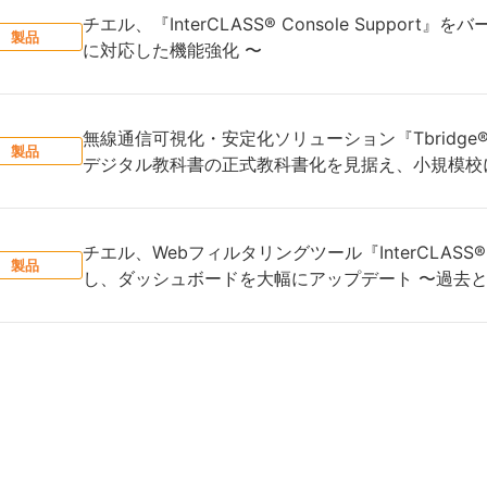
チエル、『InterCLASS® Console Suppor
製品
に対応した機能強化 〜
無線通信可視化・安定化ソリューション『Tbridge®
製品
デジタル教科書の正式教科書化を見据え、小規模校に
チエル、Webフィルタリングツール『InterCLASS® Fi
製品
し、ダッシュボードを大幅にアップデート 〜過去