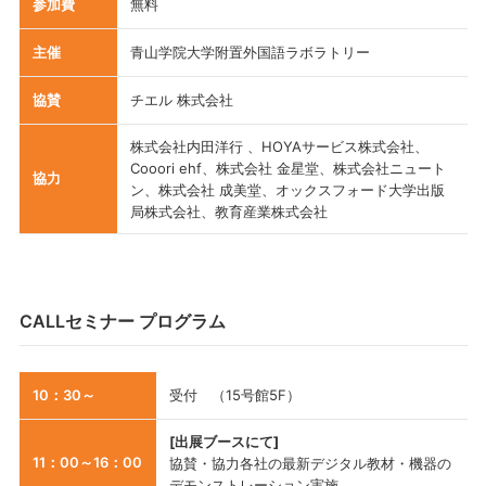
参加費
無料
主催
青山学院大学附置外国語ラボラトリー
協賛
チエル 株式会社
株式会社内田洋行 、HOYAサービス株式会社、
Cooori ehf、株式会社 金星堂、株式会社ニュート
協力
ン、株式会社 成美堂、オックスフォード大学出版
局株式会社、教育産業株式会社
CALLセミナー プログラム
10：30～
受付 （15号館5F）
[出展ブースにて]
11：00～16：00
協賛・協力各社の最新デジタル教材・機器の
デモンストレーション実施