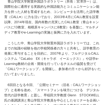
青山学院大学附置外国語ラボラトリー（所長：宮澤淳一）は、
国際社会に通用する実践的な外国語能力とコミュニケーション能
力を持った人材を育成するため、コンピュータを活用した語学教
育（CALL※）に力を注いでおり、2003年4月にCALL教室を設置
以降、2014年現在、国内有数の充実したCALL教室（青山キャン
パスに13教室、相模原キャンパスに8教室）を基盤に、マルチメ
ディア教育やe-Learningの実施と振興に力を入れています。
こうした中、青山学院大学附置外国語ラボラトリーでは、これ
までの知識や経験を他の学校関係者の方々と共有し、語学教育の
発展に寄与することを目的に、2007年より、フルデジタルCALL
システム『CaLabo EX（キャラボ イーエックス）』や語学e-
Learning教材の企画・開発を行っているチエルの協賛を受けて
「CALLワークショップ」を開催し、参加者の方々から好評をいた
だいてまいりました。
6回目となる今回、「公開セミナー （旧名：CALLワークショッ
プ）と名称を改め、「スマートフォンを味方につける デジタル
世代の語学教育」と題し、早稲田大学教授 Glenn STOCKWELL
氏の基調講演と青山学院大学教員を中心としたセミナーを企画い