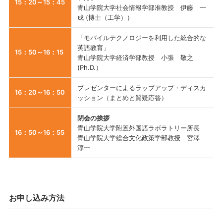
15：20～15：45
青山学院大学社会情報学部准教授 伊藤 一
成 (博士（工学））
「モバイルテクノロジーを利用した統合的な
英語教育」
15：50～16：15
青山学院大学経済学部教授 小張 敬之
(Ph.D.）
プレゼンターによるラップアップ・ディスカ
16：20～16：50
ッション（まとめと質疑応答）
閉会の挨拶
青山学院大学附置外国語ラボラトリー所長
16：50～16：55
青山学院大学総合文化政策学部教授 宮澤
淳一
お申し込み方法