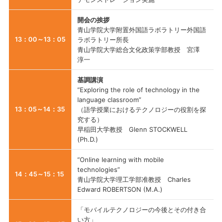
開会の挨拶
青山学院大学附置外国語ラボラトリー外国語
13：00～13：05
ラボラトリー所長
青山学院大学総合文化政策学部教授 宮澤
淳一
基調講演
“Exploring the role of technology in the
language classroom”
13：05～14：35
（語学授業におけるテクノロジーの役割を探
究する）
早稲田大学教授 Glenn STOCKWELL
(Ph.D.)
“Online learning with mobile
technologies”
14：45～15：15
青山学院大学理工学部准教授 Charles
Edward ROBERTSON (M.A.)
「モバイルテクノロジーの今後とその付き合
い方」