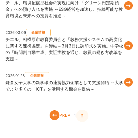
チエル、環境配慮型社会の実現に向け 「グリーン円定期預
金」への預け入れを実施 ～ESG経営を加速し、持続可能な教
育環境と未来への投資を推進～
2026.03.09
企業情報
チエル、相模原市教育委員会と「教務支援システムの高度化
に関する連携協定」を締結～3月3日に調印式を実施。中学校
の「時間割自動生成」実証実験を通じ、教員の働き方改革を
支援～
2026.01.28
企業情報
鎌倉女子大学の新学環の連携協力企業として支援開始 ～大学
でより多くの「ICT」を活用する機会を提供～
PREV
1
2