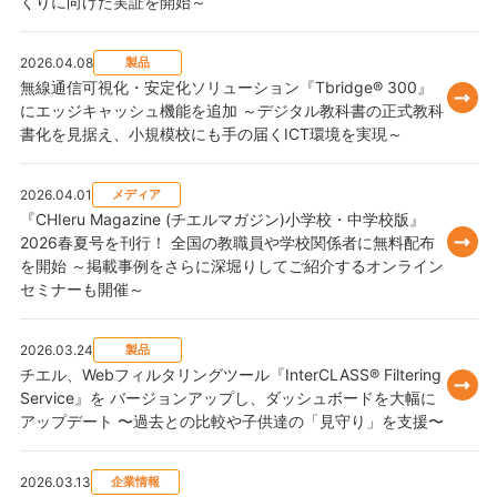
くりに向けた実証を開始～
2026.04.08
製品
無線通信可視化・安定化ソリューション『Tbridge® 300』
にエッジキャッシュ機能を追加 ～デジタル教科書の正式教科
書化を見据え、小規模校にも手の届くICT環境を実現～
2026.04.01
メディア
『CHIeru Magazine (チエルマガジン)小学校・中学校版』
2026春夏号を刊行！ 全国の教職員や学校関係者に無料配布
を開始 ～掲載事例をさらに深堀りしてご紹介するオンライン
セミナーも開催～
2026.03.24
製品
チエル、Webフィルタリングツール『InterCLASS® Filtering
Service』を バージョンアップし、ダッシュボードを大幅に
アップデート 〜過去との比較や子供達の「見守り」を支援〜
2026.03.13
企業情報