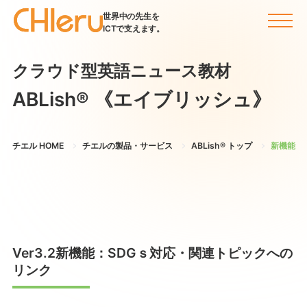
世界中の先生を
ICTで支えます。
クラウド型英語ニュース教材
ABLish®
《エイブリッシュ》
チエル HOME
チエルの製品・サービス
ABLish® トップ
新機能
Ver3.2新機能：SDGｓ対応・関連トピックへの
リンク