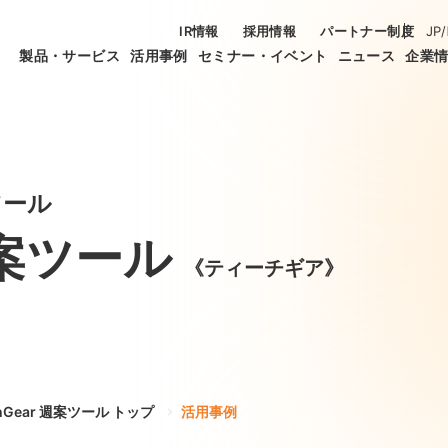
IR情報
採用情報
パートナー制度
JP
/
製品・サービス
活用事例
セミナー・イベント
ニュース
企業
ツール
 週案ツール
《ティーチギア》
chGear 週案ツール トップ
活用事例