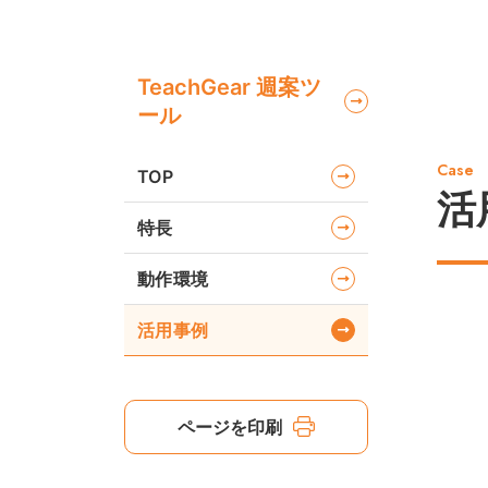
TeachGear 週案ツ
ール
Case
TOP
活
特長
動作環境
活用事例
ページを印刷