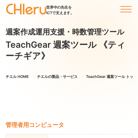
世界中の先生を
ICTで支えます。
週案作成運用支援・時数管理ツール
TeachGear 週案ツール
《ティ
ーチギア》
チエル HOME
チエルの製品・サービス
TeachGear 週案ツール トップ
管理者用コンピュータ